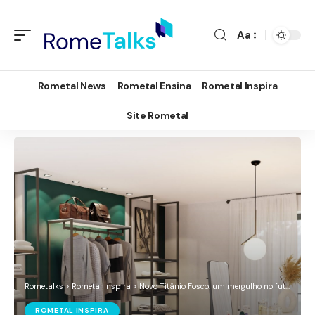
Aa
Rometal News
Rometal Ensina
Rometal Inspira
Site Rometal
Rometalks
>
Rometal Inspira
>
Novo Titânio Fosco: um mergulho no futuro
ROMETAL INSPIRA