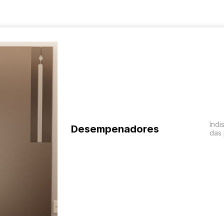
Indi
Desempenadores
das 