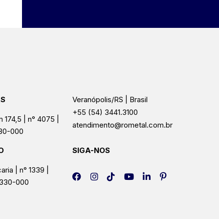
AS
Veranópolis/RS | Brasil
+55 (54) 3441.3100
 174,5 | n° 4075 |
atendimento@rometal.com.br
330-000
O
SIGA-NOS
aria | n° 1339 |
5330-000