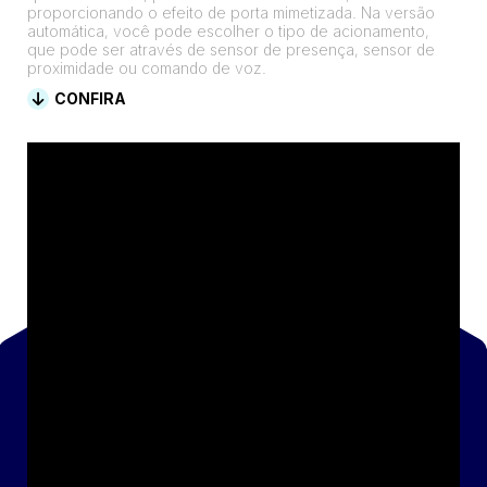
proporcionando o efeito de porta mimetizada. Na versão
automática, você pode escolher o tipo de acionamento,
que pode ser através de sensor de presença, sensor de
proximidade ou comando de voz.
CONFIRA